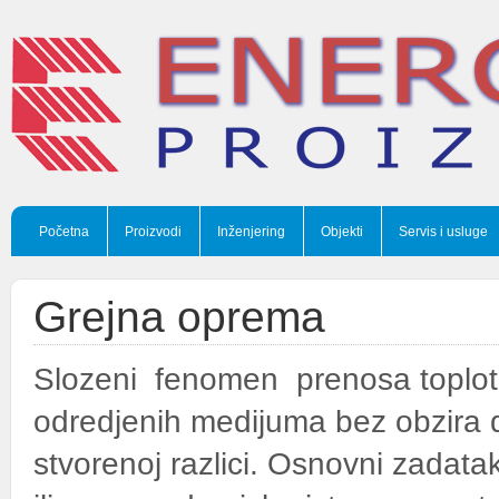
Početna
Proizvodi
Inženjering
Objekti
Servis i usluge
Grejna oprema
Slozeni fenomen prenosa toplote 
odredjenih medijuma bez obzira da 
stvorenoj razlici. Osnovni zadata