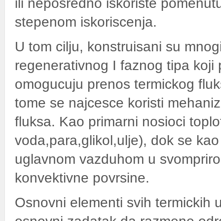
ili neposredno iskoriste pomenutu
stepenom iskoriscenja.
U tom cilju, konstruisani su mnogi
regenerativnog I faznog tipa koji 
omogucuju prenos termickog fluk
tome se najcesce koristi mehani
fluksa. Kao primarni nosioci toplo
voda,para,glikol,ulje), dok se kao
uglavnom vazduhom u svomprirod
konvektivne povrsine.
Osnovni elementi svih termickih ur