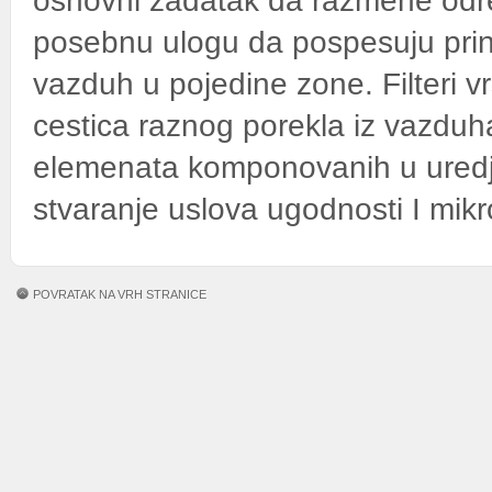
osnovni zadatak da razmene odredj
posebnu ulogu da pospesuju prinu
vazduh u pojedine zone. Filteri 
cestica raznog porekla iz vazduha.
elemenata komponovanih u uredj
stvaranje uslova ugodnosti I mik
POVRATAK NA VRH STRANICE