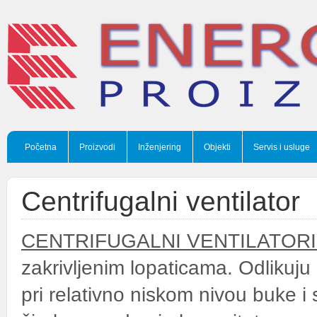
Početna
Proizvodi
Inženjering
Objekti
Servis i usluge
Centrifugalni ventilator
CENTRIFUGALNI VENTILATOR
zakrivljenim lopaticama. Odlikuj
pri relativno niskom nivou buke i 