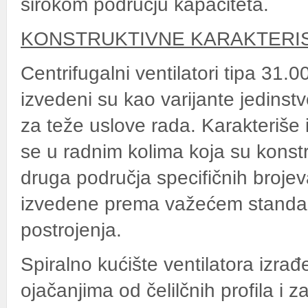
širokom podrucju kapaciteta.
KONSTRUKTIVNE KARAKTERI
Centrifugalni ventilatori tipa 31.
izvedeni su kao varijante jedinstv
za teže uslove rada. Karakteriše i
se u radnim kolima koja su konstr
druga područja specifičnih brojeva
izvedene prema važećem standard
postrojenja.
Spiralno kućište ventilatora izra
ojačanjima od čelilčnih profila i