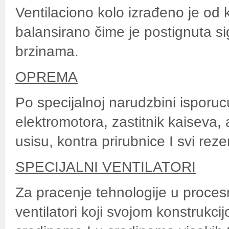
Ventilaciono kolo izrađeno je od k
balansirano čime je postignuta si
brzinama.
OPREMA
Po specijalnoj narudzbini isporucu
elektromotora, zastitnik kaiseva, 
usisu, kontra prirubnice I svi reze
SPECIJALNI VENTILATORI
Za pracenje tehnologije u procesno
ventilatori koji svojom konstruk