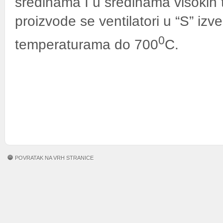
sredinama I u sredinama visokih
proizvode se ventilatori u “S” izve
0
temperaturama do 700
C.
POVRATAK NA VRH STRANICE